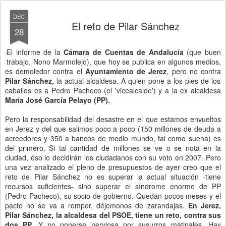
DEC
El reto de Pilar Sánchez
28
El informe de la
Cámara de Cuentas de Andalucía
(que buen
trabajo, Nono Marmolejo), que hoy se publica en algunos medios,
es demoledor contra el
Ayuntamiento de Jerez
, pero no contra
Pilar Sánchez,
la actual alcaldesa. A quien pone a los pies de los
caballos es a Pedro Pacheco (el 'vicealcalde') y a la ex alcaldesa
María José García Pelayo (PP).
Pero la responsabilidad del desastre en el que estamos envueltos
en Jerez y del que salimos poco a poco (150 millones de deuda a
acreedores y 350 a bancos de medio mundo, tal como suena) es
del primero. Si tal cantidad de millones se ve o se nota en la
ciudad, éso lo decidirán los ciudadanos con su voto en 2007. Pero
una vez analizado el pleno de presupuestos de ayer creo que el
reto de Pilar Sánchez no es superar la actual situación -tiene
recursos suficientes- sino superar el síndrome enorme de PP
(Pedro Pacheco), su socio de gobierno. Quedan pocos meses y el
pacto no se va a romper, déjemonos de zarandajas.
En Jerez,
Pilar Sánchez, la alcaldesa del PSOE, tiene un reto, contra sus
dos PP.
Y no ponerse nerviosa por susurros matinales. Hay