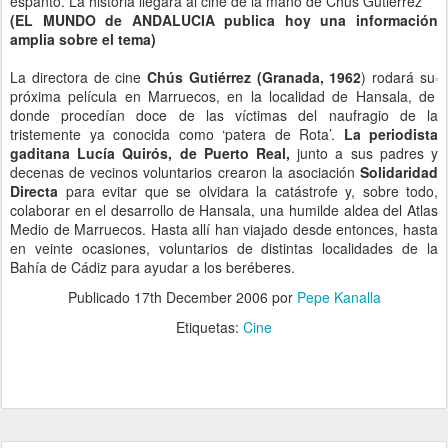
espanto. La historia llegará al cine de la mano de Chús Gutiérrez
(EL MUNDO de ANDALUCIA publica hoy una información
amplia sobre el tema)
La directora de cine
Chús Gutiérrez (Granada, 1962
) rodará su
próxima película en Marruecos, en la localidad de Hansala, de
donde procedían doce de las víctimas del naufragio de la
tristemente ya conocida como ‘patera de Rota’.
La periodista
gaditana Lucía Quirós, de Puerto Real,
junto a sus padres y
decenas de vecinos voluntarios crearon la asociación
Solidaridad
Directa
para evitar que se olvidara la catástrofe y, sobre todo,
colaborar en el desarrollo de Hansala, una humilde aldea del Atlas
Medio de Marruecos. Hasta allí han viajado desde entonces, hasta
en veinte ocasiones, voluntarios de distintas localidades de la
Bahía de Cádiz para ayudar a los beréberes.
Publicado
17th December 2006
por
Pepe Kanalla
Etiquetas:
Cine