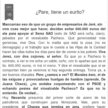
DEC
¿Pare, tiene un eurito?
15
Mancantao eso de que un grupo de empresarios de Jeré, sin
otra cosa mejor que hacer, decidan soltar 600.000 euros del
ala para apoyar al Xerez SAD
(esto de SAD será coña, claro),
jaleados por el vicealcalde Pacheco. Qué generosidad más
generosa, vive Dios. Con lo malita que está la cosa (no es
demagogia) y el trabajito que le cuesta a las Hijas de la Caridad
hacer las ollas todos los días para dar de comer a los pobres.
Viva
Jerez, con dos cojones, sí señor
. Es que yo a Pacheco lo
contrato, a ver si me echa un cable, coño, con lo apañao que es el
tio. 600.000 euros, ni má ni meno. Y dice el vicealcalde que si se
comportan bien ya veremos si hay segunda entrega. Toma ya, a
ser buenos chavales.
Pero ¿vamos a ver? El Morales éste, el de
las exiguas y provocadoras huelgas de hambre (aprende, De
Juana Chaos), ¿no andaba coqueteando con el PSOE y
echando pestes del vicealcalde Pacheco? Es que no lo
entiendo. De verdad...
Hoy
Navantia
presumía del primer corte de acero de los
patrulleros que construyen para Venezuela. Vale, pero su
presidente,
el Chaves que termina en zeta
, prefiere hacer