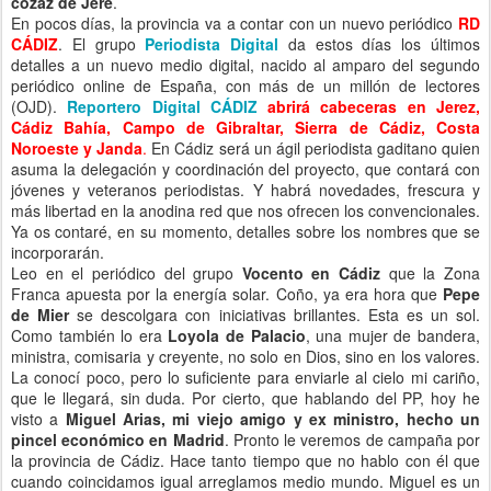
cozaz de Jeré
.
En pocos días, la provincia va a contar con un nuevo periódico
RD
CÁDIZ
. El grupo
Periodista Digital
da estos días los últimos
detalles a un nuevo medio digital, nacido al amparo del segundo
periódico online de España, con más de un millón de lectores
(OJD).
Reportero Digital CÁDIZ
abrirá cabeceras en Jerez,
Cádiz Bahía, Campo de Gibraltar, Sierra de Cádiz, Costa
Noroeste y Janda
.
En Cádiz será un ágil periodista gaditano quien
asuma la delegación y coordinación del proyecto, que contará con
jóvenes y veteranos periodistas. Y habrá novedades, frescura y
más libertad en la anodina red que nos ofrecen los convencionales.
Ya os contaré, en su momento, detalles sobre los nombres que se
incorporarán.
Leo en el periódico del grupo
Vocento en Cádiz
que la Zona
Franca apuesta por la energía solar. Coño, ya era hora que
Pepe
de Mier
se descolgara con iniciativas brillantes. Esta es un sol.
Como también lo era
Loyola de Palacio
, una mujer de bandera,
ministra, comisaria y creyente, no solo en Dios, sino en los valores.
La conocí poco, pero lo suficiente para enviarle al cielo mi cariño,
que le llegará, sin duda. Por cierto, que hablando del PP, hoy he
visto a
Miguel Arias, mi viejo amigo y ex ministro, hecho un
pincel económico en Madrid
. Pronto le veremos de campaña por
la provincia de Cádiz. Hace tanto tiempo que no hablo con él que
cuando coincidamos igual arreglamos medio mundo. Miguel es un