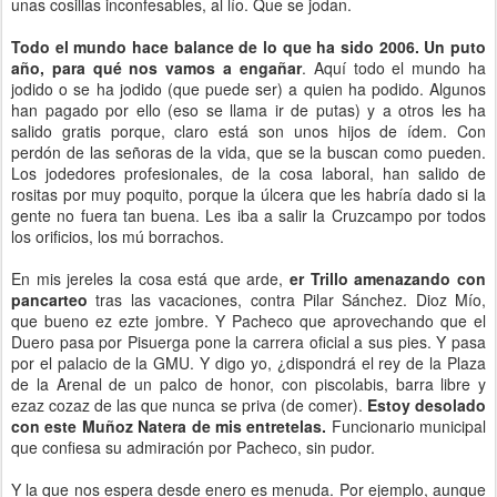
unas cosillas inconfesables, al lío. Que se jodan.
Todo el mundo hace balance de lo que ha sido 2006. Un puto
año, para qué nos vamos a engañar
. Aquí todo el mundo ha
jodido o se ha jodido (que puede ser) a quien ha podido. Algunos
han pagado por ello (eso se llama ir de putas) y a otros les ha
salido gratis porque, claro está son unos hijos de ídem. Con
perdón de las señoras de la vida, que se la buscan como pueden.
Los jodedores profesionales, de la cosa laboral, han salido de
rositas por muy poquito, porque la úlcera que les habría dado si la
gente no fuera tan buena. Les iba a salir la Cruzcampo por todos
los orificios, los mú borrachos.
En mis jereles la cosa está que arde,
er Trillo amenazando con
pancarteo
tras las vacaciones, contra Pilar Sánchez. Dioz Mío,
que bueno ez ezte jombre. Y Pacheco que aprovechando que el
Duero pasa por Pisuerga pone la carrera oficial a sus pies. Y pasa
por el palacio de la GMU. Y digo yo, ¿dispondrá el rey de la Plaza
de la Arenal de un palco de honor, con piscolabis, barra libre y
ezaz cozaz de las que nunca se priva (de comer).
Estoy desolado
con este Muñoz Natera de mis entretelas.
Funcionario municipal
que confiesa su admiración por Pacheco, sin pudor.
Y la que nos espera desde enero es menuda. Por ejemplo, aunque