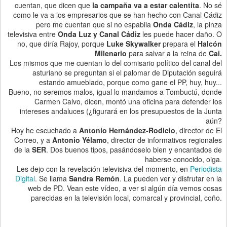
cuentan, que dicen que
la campaña va a estar calentita
. No sé
como le va a los empresarios que se han hecho con Canal Cádiz
pero me cuentan que si no espabila
Onda Cádiz
, la pinza
televisiva entre
Onda Luz y Canal Cádiz
les puede hacer daño. O
no, que diría Rajoy, porque
Luke Skywalker
prepara el
Halcón
Milenario
para salvar a la reina de
Cai.
Los mismos que me cuentan lo del comisario político del canal del
asturiano se preguntan si el palomar de Diputación seguirá
estando amueblado, porque como gane el PP, huy, huy...
Bueno, no seremos malos, igual lo mandamos a Tombuctú, donde
Carmen Calvo, dicen, montó una oficina para defender los
intereses andaluces (¿figurará en los presupuestos de la Junta
aún?
Hoy he escuchado a
Antonio Hernández-Rodicio
, director de El
Correo, y a
Antonio Yélamo
, director de informativos regionales
de la
SER
. Dos buenos tipos, pasándoselo bien y encantados de
haberse conocido, oiga.
Les dejo con la revelación televisiva del momento, en
Periodista
Digital
. Se llama
Sandra Remón
. La pueden ver y disfrutar en la
web de PD. Vean este vídeo, a ver si algún día vemos cosas
parecidas en la televisión local, comarcal y provincial, coño.