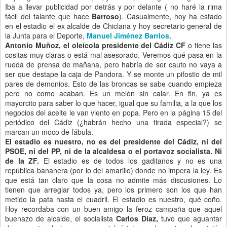
Iba a llevar publicidad por detrás y por delante ( no haré la rima
fácil del talante que hace
Barroso
). Casualmente, hoy ha estado
en el estadio el ex alcalde de Chiclana y hoy secretario general de
la Junta para el Deporte,
Manuel Jiménez Barrios.
Antonio Muñoz, el oleícola presidente del Cádiz CF
o tiene las
cositas muy claras o está mal asesorado. Veremos qué pasa en la
rueda de prensa de mañana, pero habría de ser cauto no vaya a
ser que destape la caja de Pandora. Y se monte un pifostio de mil
pares de demonios. Esto de las broncas se sabe cuando empieza
pero no como acaban. Es un melón sin calar. En fin, ya es
mayorcito para saber lo que hacer, igual que su familia, a la que los
negocios del aceite le van viento en popa. Pero en la página 15 del
periódico del Cádiz (¿habrán hecho una tirada especial?) se
marcan un moco de fábula.
El estadio es nuestro, no es del presidente del Cádiz, ni del
PSOE, ni del PP, ni de la alcaldesa o el portavoz socialista. Ni
de la ZF.
El estadio es de todos los gaditanos y no es una
república bananera (por lo del amarillo) donde no impera la ley. Es
que está tan claro que la cosa no admite más discusiones. Lo
tienen que arreglar todos ya, pero los primero son los que han
metido la pata hasta el cuadril. El estadio es nuestro, qué coño.
Hoy recordaba con un buen amigo la feroz campaña que aquel
buenazo de alcalde, el socialista
Carlos Díaz,
tuvo que aguantar