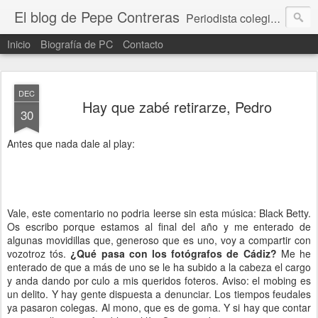
El blog de Pepe Contreras
Periodista colegiado CPPA nº 459. Socio de @anisalud y @aprensajerez
Inicio
Biografía de PC
Contacto
DEC
Hay que zabé retirarze, Pedro
30
Antes que nada dale al play:
Vale, este comentario no podria leerse sin esta música: Black Betty.
Os escribo porque estamos al final del año y me enterado de
algunas movidillas que, generoso que es uno, voy a compartir con
vozotroz tós.
¿Qué pasa con los fotógrafos de Cádiz?
Me he
enterado de que a más de uno se le ha subido a la cabeza el cargo
y anda dando por culo a mis queridos foteros. Aviso: el mobing es
un delito. Y hay gente dispuesta a denunciar. Los tiempos feudales
ya pasaron colegas. Al mono, que es de goma. Y si hay que contar