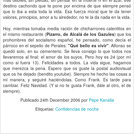
más débiles, sin piedad, sin pensar en la muerte ni en el azar, ése
destino cachondo que te pone por encima de que siempre pensó
que lo iba a esta toda la vida. Esa fuerza moral que te da tener
valores, principios, amor a tu alrededor, no te la da nada en la vida.
Hoy, mientras tomaba media ración de chicharrones calentitos en
el mismo restaurante (
Pizarro, de Alcalá de los Gazules
) que los
prohombres del socialismo español, he pensado, como decía el
párroco en el sepelio de Perales:
"Qué bello es vivir"
. Alfonso se
quedó solo, en su cementerio. Se lleva consigo lo que todos nos
llevaremos al final: el amor de los suyos. Pero hoy es 24 (por mí
como si fuera 13). Felicidades a todos. La vida sigue, hagamos
que merezca la pena. Espero que os guste la postal audiovisual
que os he dejado (bendito youtube). Siempre he hecho las cosas a
mi manera, y seguiré haciéndolas. Como Frank. Es tarde para
cambiar. Feliz Navidad. (Y si no te gusta Frank, dále al otro, el de
siempre).
Publicado
24th December 2006
por
Pepe Kanalla
Etiquetas:
Confidencias de noche