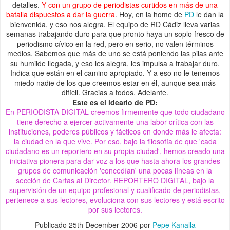
detalles.
Y con un grupo de periodistas curtidos en más de una
batalla dispuestos a dar la guerra
. Hoy, en la home de
PD
le dan la
bienvenida, y eso nos alegra. El equipo de RD Cádiz lleva varias
semanas trabajando duro para que pronto haya un soplo fresco de
periodismo cívico en la red, pero en serio, no valen términos
medios. Sabemos que más de uno se está poniendo las pilas ante
su humilde llegada, y eso les alegra, les impulsa a trabajar duro.
Indica que están en el camino apropiado. Y a eso no le tenemos
miedo nadie de los que creemos estar en él, aunque sea más
difícil. Gracias a todos. Adelante.
Este es el ideario de PD:
En PERIODISTA DIGITAL creemos firmemente que todo ciudadano
tiene derecho a ejercer activamente una labor crítica con las
instituciones, poderes públicos y fácticos en donde más le afecta:
la ciudad en la que vive. Por eso, bajo la filosofía de que 'cada
ciudadano es un reportero en su propia ciudad', hemos creado una
iniciativa pionera para dar voz a los que hasta ahora los grandes
grupos de comunicación 'concedían' una pocas líneas en la
sección de Cartas al Director. REPORTERO DIGITAL, bajo la
supervisión de un equipo profesional y cualificado de periodistas,
pertenece a sus lectores, evoluciona con sus lectores y está escrito
por sus lectores.
Publicado
25th December 2006
por
Pepe Kanalla