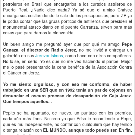
petroleros en Brasil que encargarlos a los curtidos astilleros de
Puerto Real. ¿Nadie dice nada? Ya sé que el amigo Chávez
encarga sus cositas donde le sale de los presupuestos, pero ZP ya
le podía contar que las gruas pórticos de astilleros que presiden el
monumental atasco diario en el puente Carranza, sirven para más
cosas que para darnos la bienvenida.
Un buen amigo me preguntó ayer que por qué mi amigo
Pepe
Ganaza, el director de Radio Jerez,
no me invitó a entregar un
galardón en sus
Jerezanísimos
, como hace con otros compañeros.
No lo sé, en serio. Yo es que no me veo haciendo el paripé. Mejor
me lo pasé presentando la cena benéfica de la Asociación Contra
el Cáncer en Jerez.
Yo me siento orgulloso, y con eso me conformo, de haber
trabajado en una SER que en 1992 tenía un par de cojones en
denunciar el oscuro proceso de desaparición de Caja Jerez.
Qué tiempos aquellos...
Pepito se ha apuntado, de nuevo, un puntazo con los premios,
cada año más finos. No creo yo que Prisa le recomiende a Pepe,
que es mú independiente, no contar con cualquiera que hay tenido
o tenga relación con
EL MUNDO, aunque todo puede ser.
En fín,