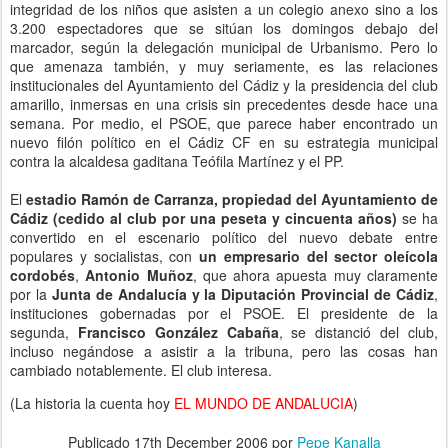
integridad de los niños que asisten a un colegio anexo sino a los
3.200 espectadores que se sitúan los domingos debajo del
marcador, según la delegación municipal de Urbanismo. Pero lo
que amenaza también, y muy seriamente, es las relaciones
institucionales del Ayuntamiento del Cádiz y la presidencia del club
amarillo, inmersas en una crisis sin precedentes desde hace una
semana. Por medio, el PSOE, que parece haber encontrado un
nuevo filón político en el Cádiz CF en su estrategia municipal
contra la alcaldesa gaditana Teófila Martínez y el PP.
El
estadio Ramón de Carranza, propiedad del Ayuntamiento de
Cádiz (cedido al club por una peseta y cincuenta años)
se ha
convertido en el escenario político del nuevo debate entre
populares y socialistas, con
un empresario del sector oleícola
cordobés
,
Antonio Muñoz
, que ahora apuesta muy claramente
por la
Junta de Andalucía y la Diputación Provincial de Cádiz
,
instituciones gobernadas por el PSOE. El presidente de la
segunda,
Francisco González Cabaña
, se distanció del club,
incluso negándose a asistir a la tribuna, pero las cosas han
cambiado notablemente. El club interesa.
(La historia la cuenta hoy
EL MUNDO DE ANDALUCIA
)
Publicado
17th December 2006
por
Pepe Kanalla