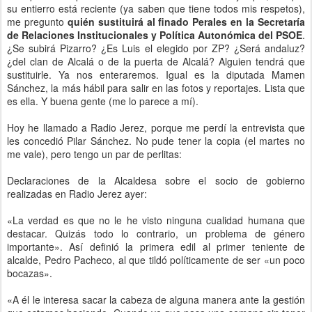
su entierro está reciente (ya saben que tiene todos mis respetos),
me pregunto
quién sustituirá al finado Perales en la Secretaría
de Relaciones Institucionales y Política Autonómica del PSOE
.
¿Se subirá Pizarro? ¿Es Luis el elegido por ZP? ¿Será andaluz?
¿del clan de Alcalá o de la puerta de Alcalá? Alguien tendrá que
sustituirle. Ya nos enteraremos. Igual es la diputada Mamen
Sánchez, la más hábil para salir en las fotos y reportajes. Lista que
es ella. Y buena gente (me lo parece a mí).
Hoy he llamado a Radio Jerez, porque me perdí la entrevista que
les concedió Pilar Sánchez. No pude tener la copia (el martes no
me vale), pero tengo un par de perlitas:
Declaraciones de la Alcaldesa sobre el socio de gobierno
realizadas en Radio Jerez ayer:
«La verdad es que no le he visto ninguna cualidad humana que
destacar. Quizás todo lo contrario, un problema de género
importante». Así definió la primera edil al primer teniente de
alcalde, Pedro Pacheco, al que tildó políticamente de ser «un poco
bocazas».
«A él le interesa sacar la cabeza de alguna manera ante la gestión