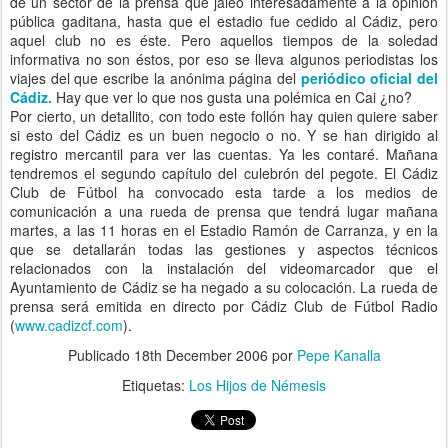
de un sector de la prensa que jaleó interesadamente a la opinión
pública gaditana, hasta que el estadio fue cedido al Cádiz, pero
aquel club no es éste. Pero aquellos tiempos de la soledad
informativa no son éstos, por eso se lleva algunos periodistas los
viajes del que escribe la anónima página del
periódico oficial del
Cádiz.
Hay que ver lo que nos gusta una polémica en Cai ¿no?
Por cierto, un detallito, con todo este follón hay quien quiere saber
si esto del Cádiz es un buen negocio o no. Y se han dirigido al
registro mercantil para ver las cuentas. Ya les contaré. Mañana
tendremos el segundo capítulo del culebrón del pegote. El Cádiz
Club de Fútbol ha convocado esta tarde a los medios de
comunicación a una rueda de prensa que tendrá lugar mañana
martes, a las 11 horas en el Estadio Ramón de Carranza, y en la
que se detallarán todas las gestiones y aspectos técnicos
relacionados con la instalación del videomarcador que el
Ayuntamiento de Cádiz se ha negado a su colocación. La rueda de
prensa será emitida en directo por Cádiz Club de Fútbol Radio
(
www.cadizcf.com
).
Publicado
18th December 2006
por
Pepe Kanalla
Etiquetas:
Los Hijos de Némesis