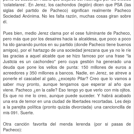
'colatelares'. En Jerez, los cachondos (legión) dicen que PSA (las
siglas del partido de Pacheco) significan realmente Pacheco
Sociedad Anónima. No les falta razón, muchas cosas giran sobre
él.
Pues bien, medio Jerez clama por el cese fulminante de Pacheco,
pero más que por los desaires hacia la alcaldesa, que poco a poco
ha ido ganando puntos en su partido (donde Pacheco tiene buenos
amigos), por el hartazgo de una sociedad jerezana que ya no le ríe
las gracias a aquel alcalde que se hizo famoso por una frase "la
Justicia es un cachondeo" pero cuya gestión ha generado una
deuda que pone los vellos de punta: 150 millones de euros a
acreedores y 350 millones a bancos. Nadie, en Jerez, se atreve a
ponerle el cascabel al gato, ¿excepto Pilar? Creo que lo vamos a
saber muy pronto, aunque tengamos que esperar al año que
viene. Pacheco ¿en la calle? Eso tengo yo que verlo con mis ojitos.
Es que no me lo creo, aunque puede suceder. Y habrá acabado
una era de temor en una ciudad de libertades recortadas. Les dejo
a la parejita política (pronto quizás divorciada) una cancioncilla de
mis 091. Suerte.
Otra canción favorita del menda lerenda (por si pasas de
Pacheco):